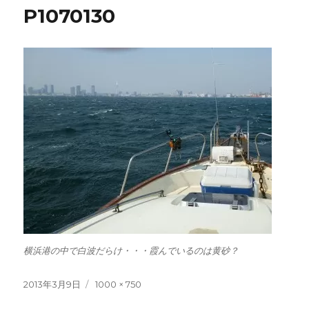
P1070130
横浜港の中で白波だらけ・・・霞んでいるのは黄砂？
投
フ
2013年3月9日
1000 × 750
稿
ル