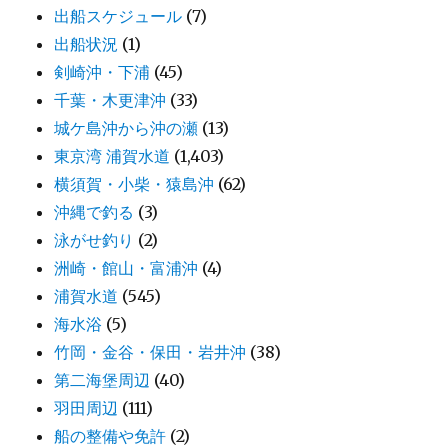
出船スケジュール
(7)
出船状況
(1)
剣崎沖・下浦
(45)
千葉・木更津沖
(33)
城ケ島沖から沖の瀬
(13)
東京湾 浦賀水道
(1,403)
横須賀・小柴・猿島沖
(62)
沖縄で釣る
(3)
泳がせ釣り
(2)
洲崎・館山・富浦沖
(4)
浦賀水道
(545)
海水浴
(5)
竹岡・金谷・保田・岩井沖
(38)
第二海堡周辺
(40)
羽田周辺
(111)
船の整備や免許
(2)