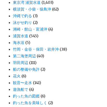
東京湾 浦賀水道
(1,403)
横須賀・小柴・猿島沖
(62)
沖縄で釣る
(3)
泳がせ釣り
(2)
洲崎・館山・富浦沖
(4)
浦賀水道
(545)
海水浴
(5)
竹岡・金谷・保田・岩井沖
(38)
第二海堡周辺
(40)
羽田周辺
(111)
船の整備や免許
(2)
花火
(6)
観音〜走水
(141)
遊漁船で
(4)
釣った魚の図鑑
(6)
釣った魚を美味しく
(2)