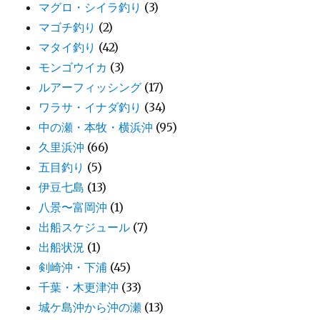
マグロ・シイラ釣り
(3)
マゴチ釣り
(2)
マタイ釣り
(42)
モンゴウイカ
(3)
ルアーフィッシング
(17)
ワラサ・イナダ釣り
(34)
中の瀬・本牧・横浜沖
(95)
久里浜沖
(66)
五目釣り
(5)
伊豆七島
(13)
八景〜富岡沖
(1)
出船スケジュール
(7)
出船状況
(1)
剣崎沖・下浦
(45)
千葉・木更津沖
(33)
城ケ島沖から沖の瀬
(13)