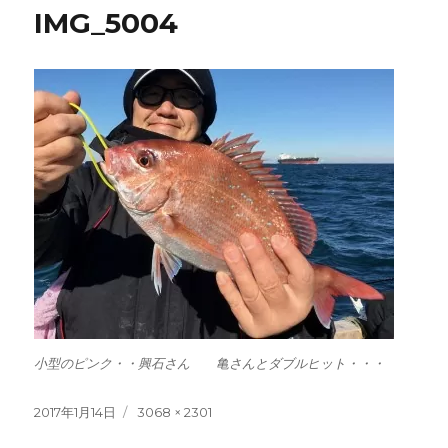
IMG_5004
小型のピンク・・興石さん 亀さんとダブルヒット・・・
投
フ
2017年1月14日
3068 × 2301
稿
ル