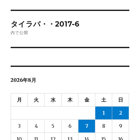
日:
サ
イ
ズ
投
タイラバ・・2017-6
稿
内で公開
ナ
ビ
ゲ
2026年8月
ー
シ
月
火
水
木
金
土
日
ョ
1
2
ン
3
4
5
6
7
8
9
10
11
12
13
14
15
16