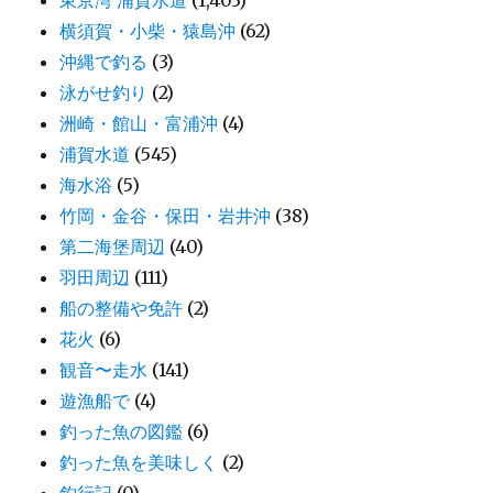
東京湾 浦賀水道
(1,403)
横須賀・小柴・猿島沖
(62)
沖縄で釣る
(3)
泳がせ釣り
(2)
洲崎・館山・富浦沖
(4)
浦賀水道
(545)
海水浴
(5)
竹岡・金谷・保田・岩井沖
(38)
第二海堡周辺
(40)
羽田周辺
(111)
船の整備や免許
(2)
花火
(6)
観音〜走水
(141)
遊漁船で
(4)
釣った魚の図鑑
(6)
釣った魚を美味しく
(2)