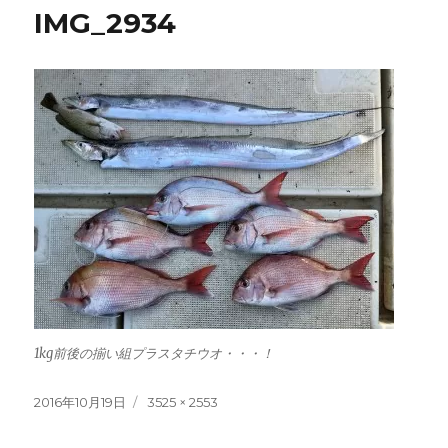
IMG_2934
1kg前後の揃い組プラスタチウオ・・・！
投
フ
2016年10月19日
3525 × 2553
稿
ル
日:
サ