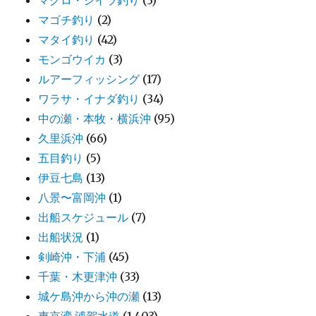
マグロ・シイラ釣り
(3)
マゴチ釣り
(2)
マタイ釣り
(42)
モンゴウイカ
(3)
ルアーフィッシング
(17)
ワラサ・イナダ釣り
(34)
中の瀬・本牧・横浜沖
(95)
久里浜沖
(66)
五目釣り
(5)
伊豆七島
(13)
八景〜富岡沖
(1)
出船スケジュール
(7)
出船状況
(1)
剣崎沖・下浦
(45)
千葉・木更津沖
(33)
城ケ島沖から沖の瀬
(13)