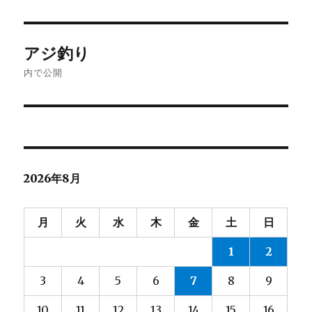
日:
サ
イ
ズ
投
アジ釣り
稿
内で公開
ナ
ビ
ゲ
2026年8月
ー
シ
月
火
水
木
金
土
日
ョ
1
2
ン
3
4
5
6
7
8
9
10
11
12
13
14
15
16