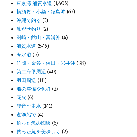
東京湾 浦賀水道
(1,403)
横須賀・小柴・猿島沖
(62)
沖縄で釣る
(3)
泳がせ釣り
(2)
洲崎・館山・富浦沖
(4)
浦賀水道
(545)
海水浴
(5)
竹岡・金谷・保田・岩井沖
(38)
第二海堡周辺
(40)
羽田周辺
(111)
船の整備や免許
(2)
花火
(6)
観音〜走水
(141)
遊漁船で
(4)
釣った魚の図鑑
(6)
釣った魚を美味しく
(2)