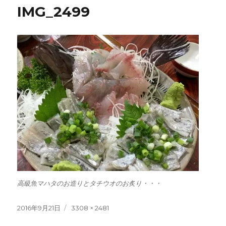
IMG_2499
高級魚マハタのお造りとタチウオのお炙り・・・
投
フ
2016年9月21日
3308 × 2481
稿
ル