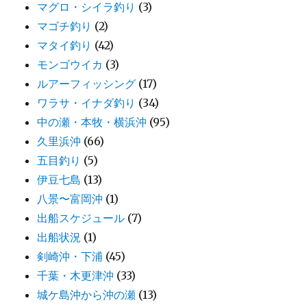
マグロ・シイラ釣り
(3)
マゴチ釣り
(2)
マタイ釣り
(42)
モンゴウイカ
(3)
ルアーフィッシング
(17)
ワラサ・イナダ釣り
(34)
中の瀬・本牧・横浜沖
(95)
久里浜沖
(66)
五目釣り
(5)
伊豆七島
(13)
八景〜富岡沖
(1)
出船スケジュール
(7)
出船状況
(1)
剣崎沖・下浦
(45)
千葉・木更津沖
(33)
城ケ島沖から沖の瀬
(13)