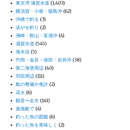
東京湾 浦賀水道
(1,403)
横須賀・小柴・猿島沖
(62)
沖縄で釣る
(3)
泳がせ釣り
(2)
洲崎・館山・富浦沖
(4)
浦賀水道
(545)
海水浴
(5)
竹岡・金谷・保田・岩井沖
(38)
第二海堡周辺
(40)
羽田周辺
(111)
船の整備や免許
(2)
花火
(6)
観音〜走水
(141)
遊漁船で
(4)
釣った魚の図鑑
(6)
釣った魚を美味しく
(2)