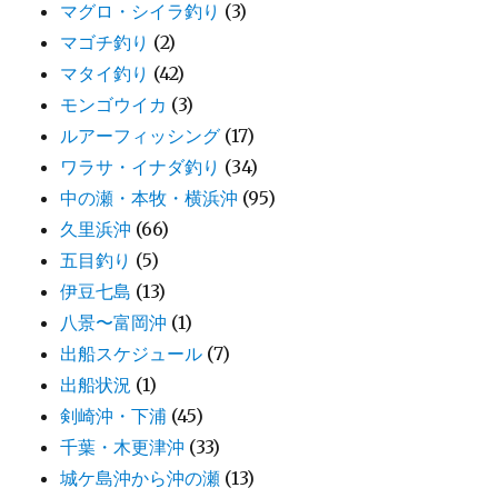
マグロ・シイラ釣り
(3)
マゴチ釣り
(2)
マタイ釣り
(42)
モンゴウイカ
(3)
ルアーフィッシング
(17)
ワラサ・イナダ釣り
(34)
中の瀬・本牧・横浜沖
(95)
久里浜沖
(66)
五目釣り
(5)
伊豆七島
(13)
八景〜富岡沖
(1)
出船スケジュール
(7)
出船状況
(1)
剣崎沖・下浦
(45)
千葉・木更津沖
(33)
城ケ島沖から沖の瀬
(13)