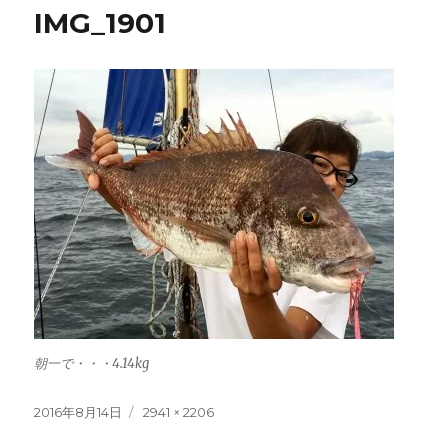
IMG_1901
朝一で・・・4.14kg
投
フ
2016年8月14日
2941 × 2206
稿
ル