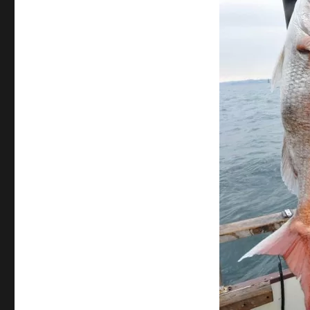
サ
イ
ズ