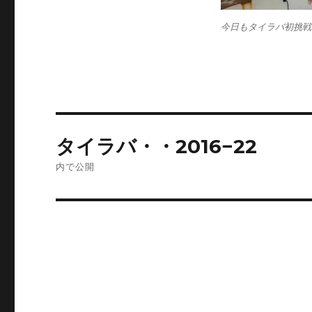
今日もタイラバ初挑戦の
投
タイラバ・・2016−22
稿
内で公開
ナ
ビ
ゲ
ー
シ