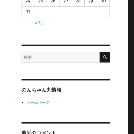
24
25
26
27
28
29
30
31
« 7月
検
検
索
索:
のんちゃん丸情報
ホームページ
最近のコメント