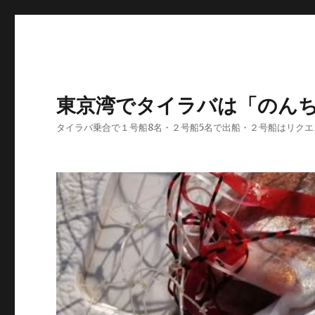
東京湾でタイラバは「のん
タイラバ乗合で１号船8名・２号船5名で出船・２号船はリク