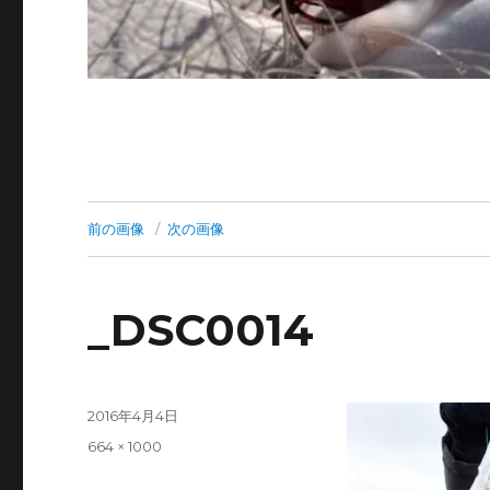
前の画像
次の画像
_DSC0014
投
2016年4月4日
稿
フ
664 × 1000
日:
ル