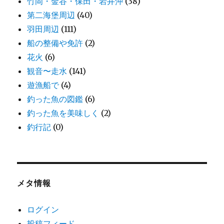
竹岡・金谷・保田・岩井沖
(38)
第二海堡周辺
(40)
羽田周辺
(111)
船の整備や免許
(2)
花火
(6)
観音〜走水
(141)
遊漁船で
(4)
釣った魚の図鑑
(6)
釣った魚を美味しく
(2)
釣行記
(0)
メタ情報
ログイン
投稿フィード