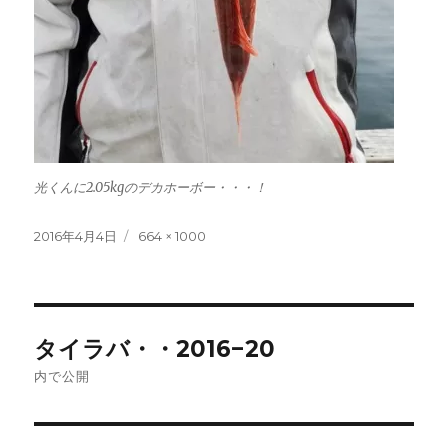
光くんに2.05kgのデカホーボー・・・！
投
フ
2016年4月4日
664 × 1000
稿
ル
日:
サ
イ
ズ
投
タイラバ・・2016−20
稿
内で公開
ナ