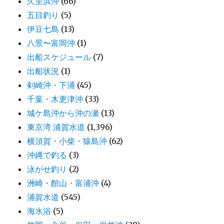
久里浜沖
(66)
五目釣り
(5)
伊豆七島
(13)
八景〜富岡沖
(1)
出船スケジュール
(7)
出船状況
(1)
剣崎沖・下浦
(45)
千葉・木更津沖
(33)
城ケ島沖から沖の瀬
(13)
東京湾 浦賀水道
(1,396)
横須賀・小柴・猿島沖
(62)
沖縄で釣る
(3)
泳がせ釣り
(2)
洲崎・館山・富浦沖
(4)
浦賀水道
(545)
海水浴
(5)