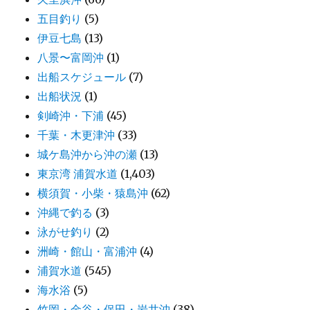
五目釣り
(5)
伊豆七島
(13)
八景〜富岡沖
(1)
出船スケジュール
(7)
出船状況
(1)
剣崎沖・下浦
(45)
千葉・木更津沖
(33)
城ケ島沖から沖の瀬
(13)
東京湾 浦賀水道
(1,403)
横須賀・小柴・猿島沖
(62)
沖縄で釣る
(3)
泳がせ釣り
(2)
洲崎・館山・富浦沖
(4)
浦賀水道
(545)
海水浴
(5)
竹岡・金谷・保田・岩井沖
(38)