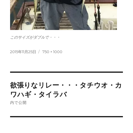
このサイズがダブルで・・・
投
フ
2015年11月25日
750 × 1000
稿
ル
日:
サ
イ
ズ
投
欲張りなリレー・・・タチウオ・カ
稿
ワハギ・タイラバ
ナ
内で公開
ビ
ゲ