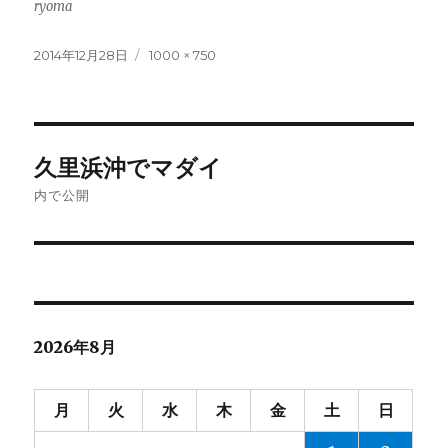
ryoma
投
フ
2014年12月28日
1000 × 750
稿
ル
日:
サ
イ
ズ
投
久里浜沖でマダイ
稿
内で公開
ナ
ビ
ゲ
2026年8月
ー
シ
月
火
水
木
金
土
日
ョ