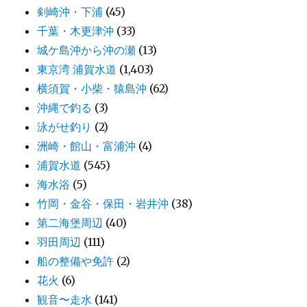
剣崎沖・下浦
(45)
千葉・木更津沖
(33)
城ケ島沖から沖の瀬
(13)
東京湾 浦賀水道
(1,403)
横須賀・小柴・猿島沖
(62)
沖縄で釣る
(3)
泳がせ釣り
(2)
洲崎・館山・富浦沖
(4)
浦賀水道
(545)
海水浴
(5)
竹岡・金谷・保田・岩井沖
(38)
第二海堡周辺
(40)
羽田周辺
(111)
船の整備や免許
(2)
花火
(6)
観音〜走水
(141)