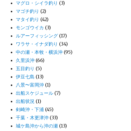
マグロ・シイラ釣り
(3)
マゴチ釣り
(2)
マタイ釣り
(42)
モンゴウイカ
(3)
ルアーフィッシング
(17)
ワラサ・イナダ釣り
(34)
中の瀬・本牧・横浜沖
(95)
久里浜沖
(66)
五目釣り
(5)
伊豆七島
(13)
八景〜富岡沖
(1)
出船スケジュール
(7)
出船状況
(1)
剣崎沖・下浦
(45)
千葉・木更津沖
(33)
城ケ島沖から沖の瀬
(13)