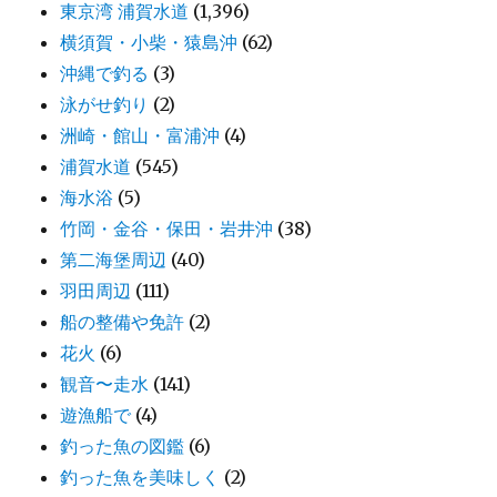
東京湾 浦賀水道
(1,396)
横須賀・小柴・猿島沖
(62)
沖縄で釣る
(3)
泳がせ釣り
(2)
洲崎・館山・富浦沖
(4)
浦賀水道
(545)
海水浴
(5)
竹岡・金谷・保田・岩井沖
(38)
第二海堡周辺
(40)
羽田周辺
(111)
船の整備や免許
(2)
花火
(6)
観音〜走水
(141)
遊漁船で
(4)
釣った魚の図鑑
(6)
釣った魚を美味しく
(2)