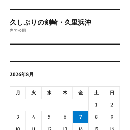
日:
サ
イ
ズ
投
久しぶりの剣崎・久里浜沖
稿
内で公開
ナ
ビ
ゲ
2026年8月
ー
シ
月
火
水
木
金
土
日
ョ
1
2
ン
3
4
5
6
7
8
9
10
11
12
13
14
15
16