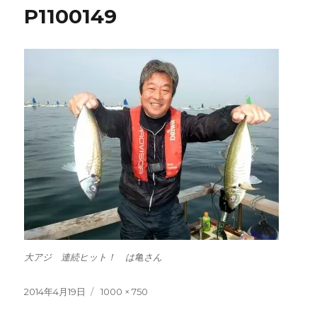
P1100149
大アジ 連続ヒット！ は亀さん
投
フ
2014年4月19日
1000 × 750
稿
ル