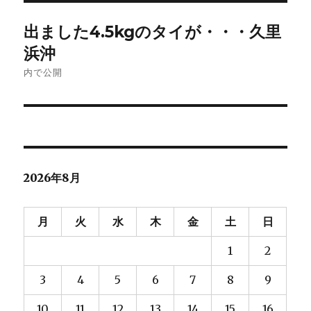
ズ
投
出ました4.5kgのタイが・・・久里
稿
浜沖
ナ
内で公開
ビ
ゲ
ー
2026年8月
シ
ョ
月
火
水
木
金
土
日
ン
1
2
3
4
5
6
7
8
9
10
11
12
13
14
15
16