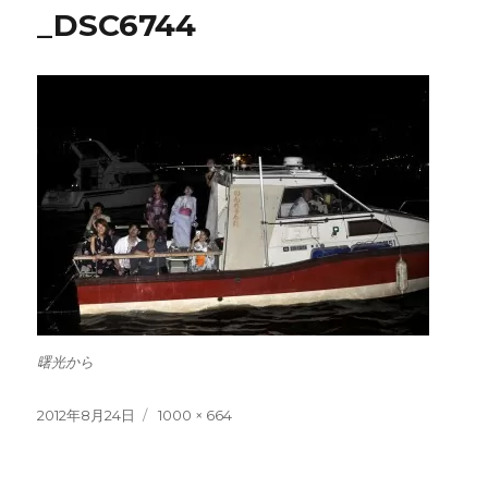
_DSC6744
曙光から
投
フ
2012年8月24日
1000 × 664
稿
ル
日:
サ
イ