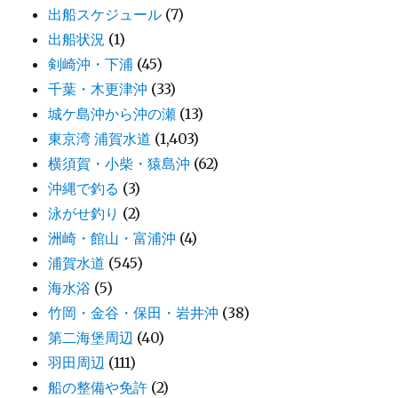
出船スケジュール
(7)
出船状況
(1)
剣崎沖・下浦
(45)
千葉・木更津沖
(33)
城ケ島沖から沖の瀬
(13)
東京湾 浦賀水道
(1,403)
横須賀・小柴・猿島沖
(62)
沖縄で釣る
(3)
泳がせ釣り
(2)
洲崎・館山・富浦沖
(4)
浦賀水道
(545)
海水浴
(5)
竹岡・金谷・保田・岩井沖
(38)
第二海堡周辺
(40)
羽田周辺
(111)
船の整備や免許
(2)