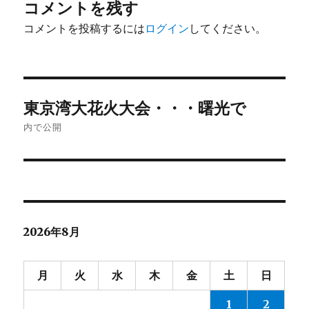
コメントを残す
コメントを投稿するには
ログイン
してください。
投
東京湾大花火大会・・・曙光で
稿
内で公開
ナ
ビ
ゲ
2026年8月
ー
シ
月
火
水
木
金
土
日
ョ
1
2