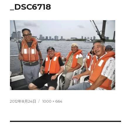
_DSC6718
投
フ
2012年8月24日
1000 × 664
稿
ル
日:
サ
イ
ズ