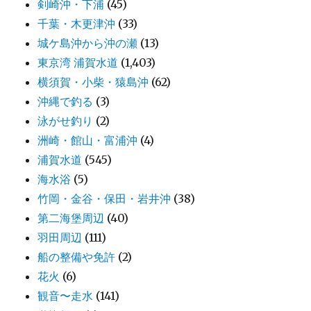
剣崎沖・下浦
(45)
千葉・木更津沖
(33)
城ケ島沖から沖の瀬
(13)
東京湾 浦賀水道
(1,403)
横須賀・小柴・猿島沖
(62)
沖縄で釣る
(3)
泳がせ釣り
(2)
洲崎・館山・富浦沖
(4)
浦賀水道
(545)
海水浴
(5)
竹岡・金谷・保田・岩井沖
(38)
第二海堡周辺
(40)
羽田周辺
(111)
船の整備や免許
(2)
花火
(6)
観音〜走水
(141)