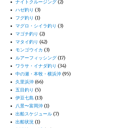
ナイトクルージング
(2)
ハゼ釣り
(3)
フグ釣り
(1)
マグロ・シイラ釣り
(3)
マゴチ釣り
(2)
マタイ釣り
(42)
モンゴウイカ
(3)
ルアーフィッシング
(17)
ワラサ・イナダ釣り
(34)
中の瀬・本牧・横浜沖
(95)
久里浜沖
(66)
五目釣り
(5)
伊豆七島
(13)
八景〜富岡沖
(1)
出船スケジュール
(7)
出船状況
(1)