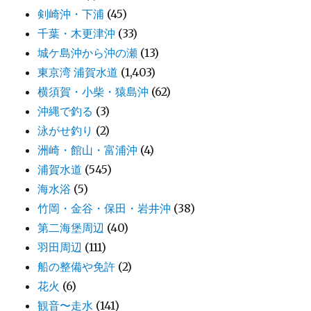
剣崎沖・下浦
(45)
千葉・木更津沖
(33)
城ケ島沖から沖の瀬
(13)
東京湾 浦賀水道
(1,403)
横須賀・小柴・猿島沖
(62)
沖縄で釣る
(3)
泳がせ釣り
(2)
洲崎・館山・富浦沖
(4)
浦賀水道
(545)
海水浴
(5)
竹岡・金谷・保田・岩井沖
(38)
第二海堡周辺
(40)
羽田周辺
(111)
船の整備や免許
(2)
花火
(6)
観音〜走水
(141)