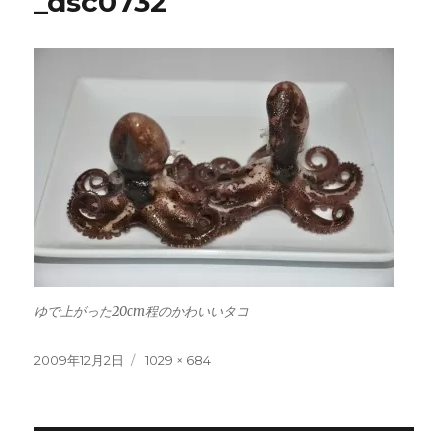
_dsc0732
ゆで上がった20cm程のかわいいタコ
投
フ
2009年12月2日
1029 × 684
稿
ル
日:
サ
イ
ズ