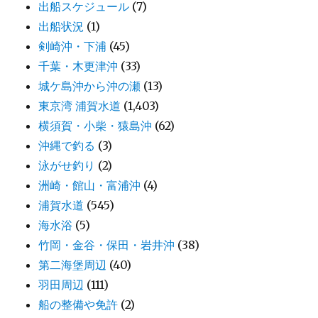
出船スケジュール
(7)
出船状況
(1)
剣崎沖・下浦
(45)
千葉・木更津沖
(33)
城ケ島沖から沖の瀬
(13)
東京湾 浦賀水道
(1,403)
横須賀・小柴・猿島沖
(62)
沖縄で釣る
(3)
泳がせ釣り
(2)
洲崎・館山・富浦沖
(4)
浦賀水道
(545)
海水浴
(5)
竹岡・金谷・保田・岩井沖
(38)
第二海堡周辺
(40)
羽田周辺
(111)
船の整備や免許
(2)