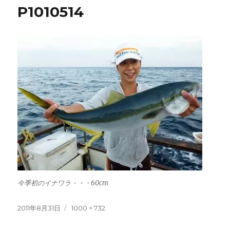
P1010514
今季初のイナワラ・・・60cm
投
フ
2011年8月31日
1000 × 732
稿
ル
日:
サ