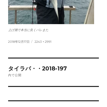
上げ潮で本当に良くバレまた
投
フ
2018年12月17日
2243 × 2991
稿
ル
日:
サ
イ
ズ
投
タイラバ・・2018-197
稿
内で公開
ナ
ビ
ゲ