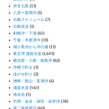
伊豆七島
(13)
八景〜富岡沖
(1)
出船スケジュール
(7)
出船状況
(1)
剣崎沖・下浦
(45)
千葉・木更津沖
(33)
城ケ島沖から沖の瀬
(13)
東京湾 浦賀水道
(1,403)
横須賀・小柴・猿島沖
(62)
沖縄で釣る
(3)
泳がせ釣り
(2)
洲崎・館山・富浦沖
(4)
浦賀水道
(545)
海水浴
(5)
竹岡・金谷・保田・岩井沖
(38)
第二海堡周辺
(40)