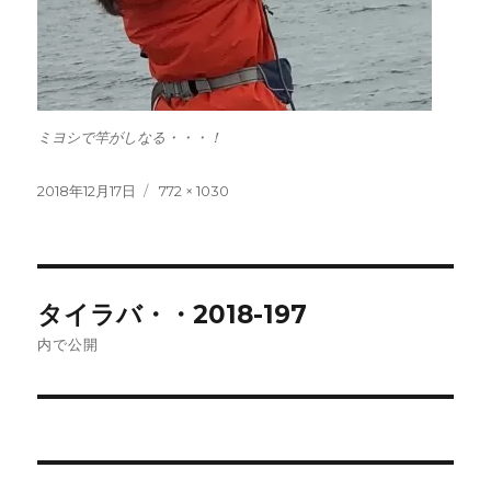
ミヨシで竿がしなる・・・！
投
フ
2018年12月17日
772 × 1030
稿
ル
日:
サ
イ
ズ
投
タイラバ・・2018-197
稿
内で公開
ナ
ビ
ゲ