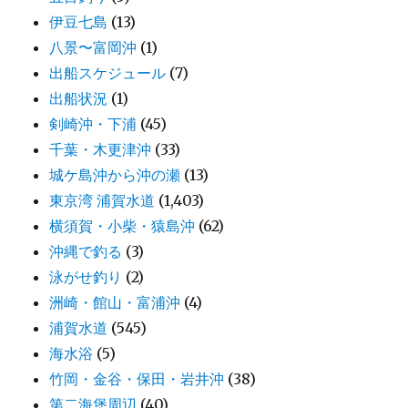
伊豆七島
(13)
八景〜富岡沖
(1)
出船スケジュール
(7)
出船状況
(1)
剣崎沖・下浦
(45)
千葉・木更津沖
(33)
城ケ島沖から沖の瀬
(13)
東京湾 浦賀水道
(1,403)
横須賀・小柴・猿島沖
(62)
沖縄で釣る
(3)
泳がせ釣り
(2)
洲崎・館山・富浦沖
(4)
浦賀水道
(545)
海水浴
(5)
竹岡・金谷・保田・岩井沖
(38)
第二海堡周辺
(40)