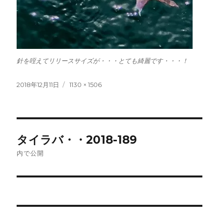
針を咥えてリリースサイズが・・・とても綺麗です・・・！
投
フ
2018年12月11日
1130 × 1506
稿
ル
日:
サ
イ
ズ
投
タイラバ・・2018-189
稿
内で公開
ナ
ビ
ゲ