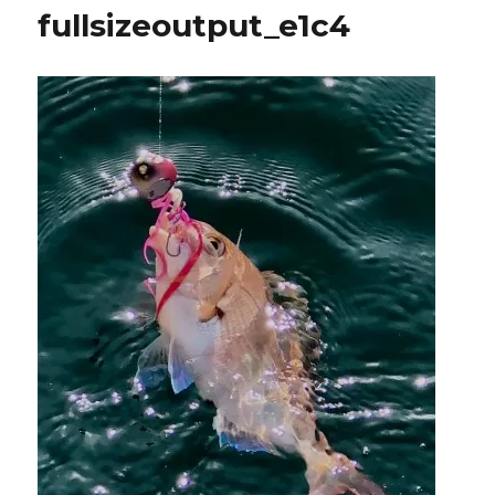
fullsizeoutput_e1c4