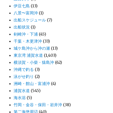
伊豆七島
(13)
八景〜富岡沖
(1)
出船スケジュール
(7)
出船状況
(1)
剣崎沖・下浦
(45)
千葉・木更津沖
(33)
城ケ島沖から沖の瀬
(13)
東京湾 浦賀水道
(1,403)
横須賀・小柴・猿島沖
(62)
沖縄で釣る
(3)
泳がせ釣り
(2)
洲崎・館山・富浦沖
(4)
浦賀水道
(545)
海水浴
(5)
竹岡・金谷・保田・岩井沖
(38)
第二海堡周辺
(40)