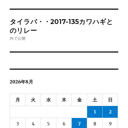
日:
サ
イ
ズ
投
タイラバ・・2017-135カワハギと
稿
のリレー
ナ
内で公開
ビ
ゲ
ー
2026年8月
シ
ョ
月
火
水
木
金
土
日
ン
1
2
3
4
5
6
7
8
9