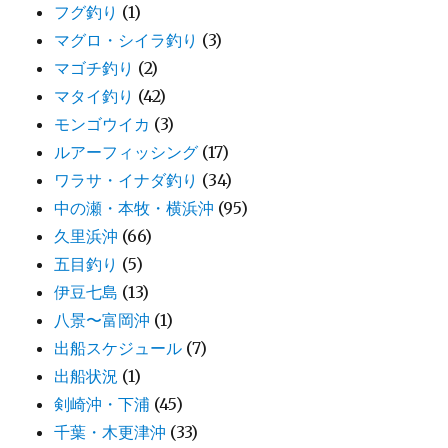
フグ釣り
(1)
マグロ・シイラ釣り
(3)
マゴチ釣り
(2)
マタイ釣り
(42)
モンゴウイカ
(3)
ルアーフィッシング
(17)
ワラサ・イナダ釣り
(34)
中の瀬・本牧・横浜沖
(95)
久里浜沖
(66)
五目釣り
(5)
伊豆七島
(13)
八景〜富岡沖
(1)
出船スケジュール
(7)
出船状況
(1)
剣崎沖・下浦
(45)
千葉・木更津沖
(33)