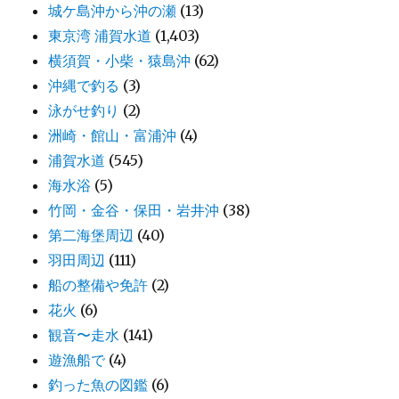
城ケ島沖から沖の瀬
(13)
東京湾 浦賀水道
(1,403)
横須賀・小柴・猿島沖
(62)
沖縄で釣る
(3)
泳がせ釣り
(2)
洲崎・館山・富浦沖
(4)
浦賀水道
(545)
海水浴
(5)
竹岡・金谷・保田・岩井沖
(38)
第二海堡周辺
(40)
羽田周辺
(111)
船の整備や免許
(2)
花火
(6)
観音〜走水
(141)
遊漁船で
(4)
釣った魚の図鑑
(6)