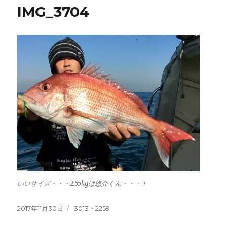
IMG_3704
いいサイズ・・・2.55kgは悠介くん・・・！
投
フ
2017年11月30日
3013 × 2259
稿
ル