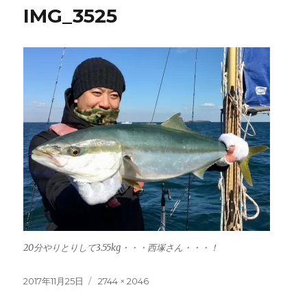
IMG_3525
20分やりとりして3.55kg・・・西塚さん・・・！
投
フ
2017年11月25日
2744 × 2046
稿
ル