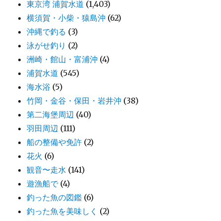
東京湾 浦賀水道
(1,403)
横須賀・小柴・猿島沖
(62)
沖縄で釣る
(3)
泳がせ釣り
(2)
洲崎・館山・富浦沖
(4)
浦賀水道
(545)
海水浴
(5)
竹岡・金谷・保田・岩井沖
(38)
第二海堡周辺
(40)
羽田周辺
(111)
船の整備や免許
(2)
花火
(6)
観音〜走水
(141)
遊漁船で
(4)
釣った魚の図鑑
(6)
釣った魚を美味しく
(2)