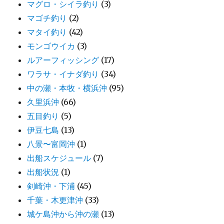
マグロ・シイラ釣り
(3)
マゴチ釣り
(2)
マタイ釣り
(42)
モンゴウイカ
(3)
ルアーフィッシング
(17)
ワラサ・イナダ釣り
(34)
中の瀬・本牧・横浜沖
(95)
久里浜沖
(66)
五目釣り
(5)
伊豆七島
(13)
八景〜富岡沖
(1)
出船スケジュール
(7)
出船状況
(1)
剣崎沖・下浦
(45)
千葉・木更津沖
(33)
城ケ島沖から沖の瀬
(13)