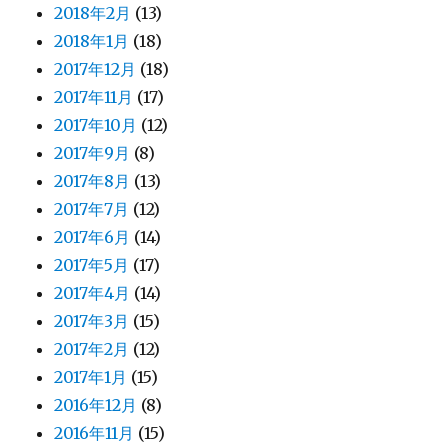
2018年2月
(13)
2018年1月
(18)
2017年12月
(18)
2017年11月
(17)
2017年10月
(12)
2017年9月
(8)
2017年8月
(13)
2017年7月
(12)
2017年6月
(14)
2017年5月
(17)
2017年4月
(14)
2017年3月
(15)
2017年2月
(12)
2017年1月
(15)
2016年12月
(8)
2016年11月
(15)