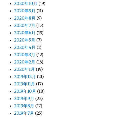
2020年10月
(19)
2020年9月
(11)
2020年8月
(9)
2020年7月
(15)
2020年6月
(19)
2020年5月
(7)
2020年4月
(1)
2020年3月
(12)
2020年2月
(16)
2020年1月
(19)
2019年12月
(21)
2019年11月
(17)
2019年10月
(18)
2019年9月
(22)
2019年8月
(17)
2019年7月
(25)