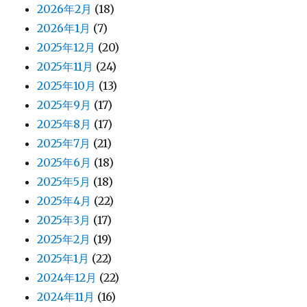
2026年2月
(18)
2026年1月
(7)
2025年12月
(20)
2025年11月
(24)
2025年10月
(13)
2025年9月
(17)
2025年8月
(17)
2025年7月
(21)
2025年6月
(18)
2025年5月
(18)
2025年4月
(22)
2025年3月
(17)
2025年2月
(19)
2025年1月
(22)
2024年12月
(22)
2024年11月
(16)