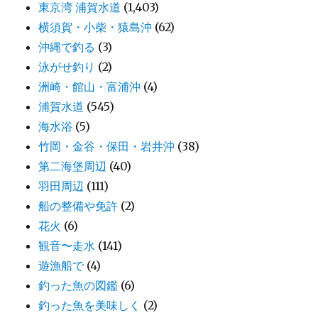
東京湾 浦賀水道
(1,403)
横須賀・小柴・猿島沖
(62)
沖縄で釣る
(3)
泳がせ釣り
(2)
洲崎・館山・富浦沖
(4)
浦賀水道
(545)
海水浴
(5)
竹岡・金谷・保田・岩井沖
(38)
第二海堡周辺
(40)
羽田周辺
(111)
船の整備や免許
(2)
花火
(6)
観音〜走水
(141)
遊漁船で
(4)
釣った魚の図鑑
(6)
釣った魚を美味しく
(2)