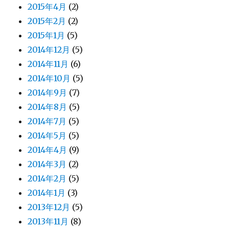
2015年4月
(2)
2015年2月
(2)
2015年1月
(5)
2014年12月
(5)
2014年11月
(6)
2014年10月
(5)
2014年9月
(7)
2014年8月
(5)
2014年7月
(5)
2014年5月
(5)
2014年4月
(9)
2014年3月
(2)
2014年2月
(5)
2014年1月
(3)
2013年12月
(5)
2013年11月
(8)