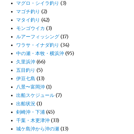
マグロ・シイラ釣り
(3)
マゴチ釣り
(2)
マタイ釣り
(42)
モンゴウイカ
(3)
ルアーフィッシング
(17)
ワラサ・イナダ釣り
(34)
中の瀬・本牧・横浜沖
(95)
久里浜沖
(66)
五目釣り
(5)
伊豆七島
(13)
八景〜富岡沖
(1)
出船スケジュール
(7)
出船状況
(1)
剣崎沖・下浦
(45)
千葉・木更津沖
(33)
城ケ島沖から沖の瀬
(13)