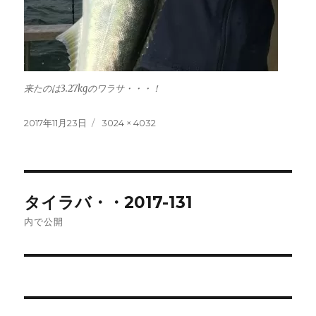
来たのは3.27kgのワラサ・・・！
投
フ
2017年11月23日
3024 × 4032
稿
ル
日:
サ
イ
ズ
投
タイラバ・・2017-131
稿
内で公開
ナ
ビ
ゲ