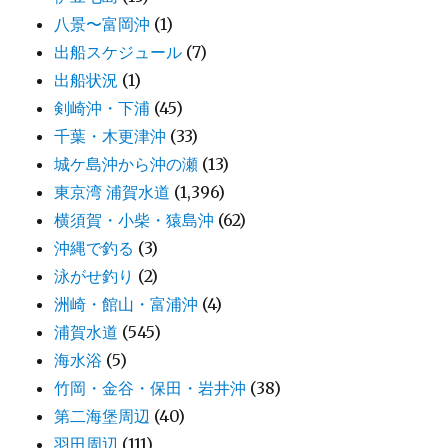
八景〜富岡沖
(1)
出船スケジュール
(7)
出船状況
(1)
剣崎沖・下浦
(45)
千葉・木更津沖
(33)
城ケ島沖から沖の瀬
(13)
東京湾 浦賀水道
(1,396)
横須賀・小柴・猿島沖
(62)
沖縄で釣る
(3)
泳がせ釣り
(2)
洲崎・館山・富浦沖
(4)
浦賀水道
(545)
海水浴
(5)
竹岡・金谷・保田・岩井沖
(38)
第二海堡周辺
(40)
羽田周辺
(111)