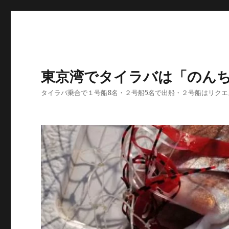
東京湾でタイラバは「のん
タイラバ乗合で１号船8名・２号船5名で出船・２号船はリク