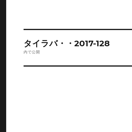
投
タイラバ・・2017-128
稿
内で公開
ナ
ビ
ゲ
ー
シ
ョ