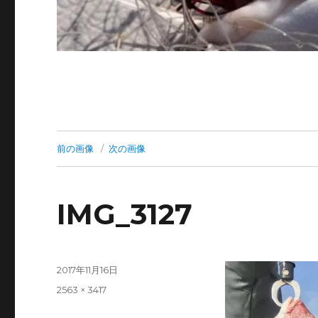
前の画像
次の画像
IMG_3127
投
2017年11月16日
稿
フ
2563 × 3417
日:
ル