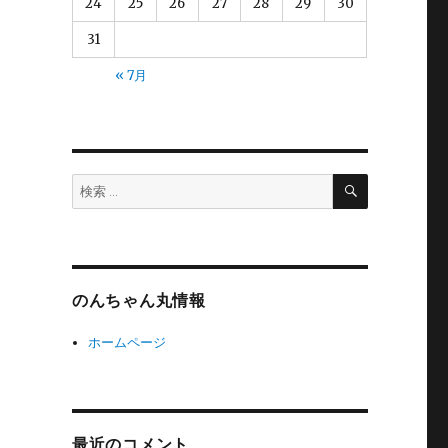
24
25
26
27
28
29
30
31
« 7月
検
検
索
索:
のんちゃん丸情報
ホームページ
最近のコメント