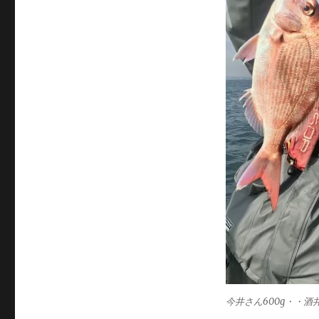
サ
イ
ズ
今井さん600g・・酒