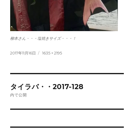
柳本さん・・・塩焼きサイズ・・・！
投
フ
2017年11月16日
1635 × 2195
稿
ル
日:
サ
イ
ズ
投
タイラバ・・2017-128
稿
内で公開
ナ
ビ
ゲ