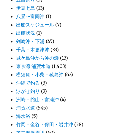
伊豆七島
(13)
八景〜富岡沖
(1)
出船スケジュール
(7)
出船状況
(1)
剣崎沖・下浦
(45)
千葉・木更津沖
(33)
城ケ島沖から沖の瀬
(13)
東京湾 浦賀水道
(1,403)
横須賀・小柴・猿島沖
(62)
沖縄で釣る
(3)
泳がせ釣り
(2)
洲崎・館山・富浦沖
(4)
浦賀水道
(545)
海水浴
(5)
竹岡・金谷・保田・岩井沖
(38)
第二海堡周辺
(40)