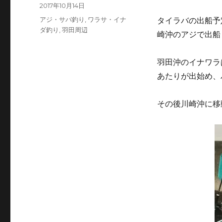
投
投
2017年10月14日
稿
稿
カ
アジ・サバ釣り
,
ワラサ・イナ
タイラバの出船予
者
日:
テ
ダ釣り
,
羽田周辺
崎沖のアジで出船
ゴ
リ
ー
羽田沖のイナワラ
あたりが出始め、
その後川崎沖に移