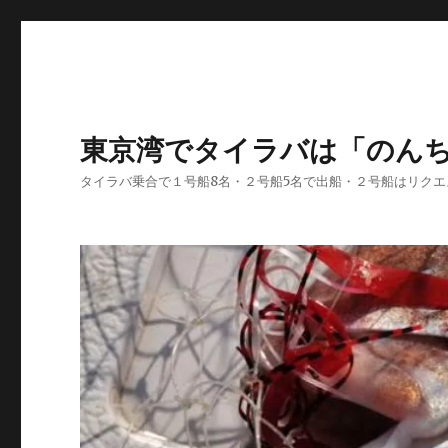
東京湾でタイラバは「のん
タイラバ乗合で１号船8名・２号船5名で出船・２号船はリク