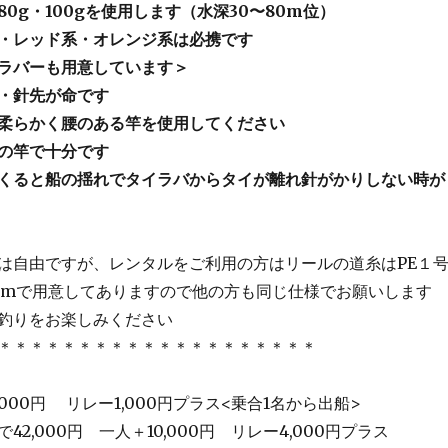
0g・100gを使用します（水深30〜80m位）
・レッド系・オレンジ系は必携です
ラバーも用意しています＞
・針先が命です
柔らかく腰のある竿を使用してください
での竿で十分です
くると船の揺れでタイラバからタイが離れ針がかりしない時が
は自由ですが、レンタルをご利用の方はリールの道糸はPE１
3mで用意してありますので他の方も同じ仕様でお願いします
釣りをお楽しみください
＊＊＊＊＊＊＊＊＊＊＊＊＊＊＊＊＊＊＊＊
,000円 リレー1,000円プラス<乗合1名から出船>
2,000円 一人＋10,000円 リレー4,000円プラス