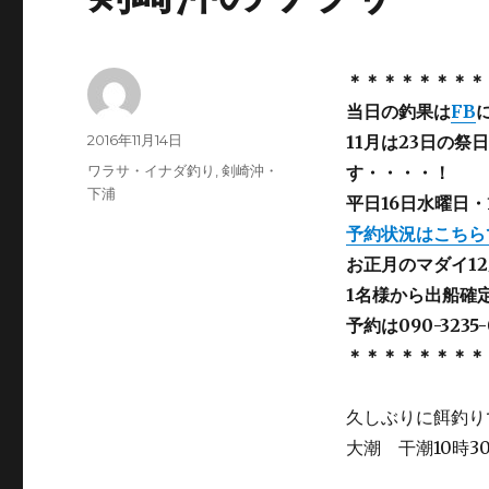
＊＊＊＊＊＊＊＊
当日の釣果は
FB
投
投
2016年11月14日
11月は23日の祭
稿
稿
カ
ワラサ・イナダ釣り
,
剣崎沖・
す・・・・！
者
日:
テ
下浦
平日16日水曜日
ゴ
予約状況はこちら
リ
ー
お正月のマダイ1
1名様から出船確
予約は090-3235
＊＊＊＊＊＊＊＊
久しぶりに餌釣り
大潮 干潮10時3