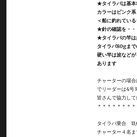
★タイラバは基本8
カラーはピンク系
＜船に釣れている
★針の確認を・・
★タイラバの竿は
タイラバ80gま
硬い竿は波などが
あります
チャーターの場合
でリーダーは4号
皆さんで協力して
＊＊＊＊＊＊＊＊
タイラバ乗合 11
チャーター４名まで4