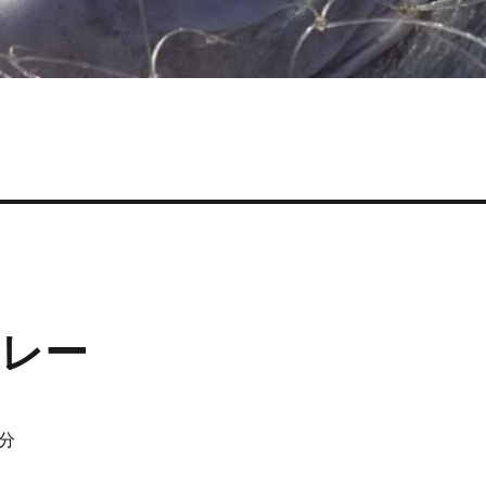
レー
2分