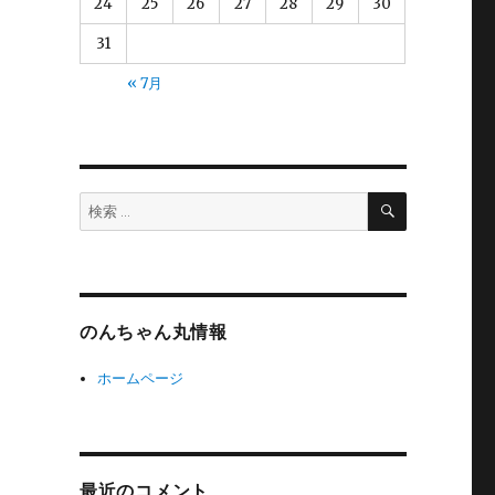
24
25
26
27
28
29
30
31
« 7月
検
検
索
索:
のんちゃん丸情報
ホームページ
最近のコメント