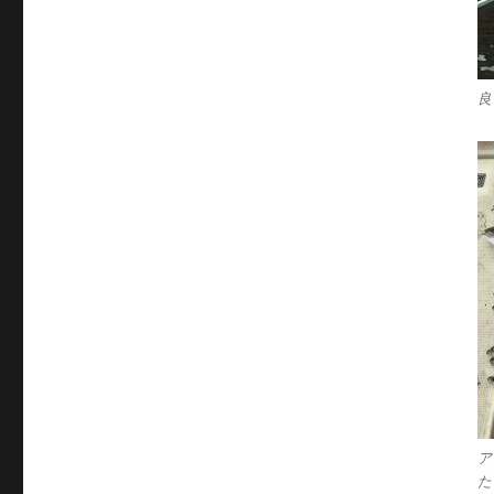
良
ア
た