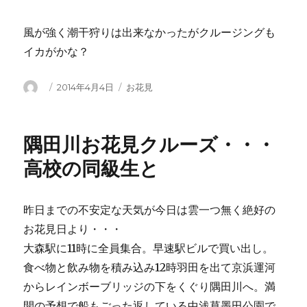
風が強く潮干狩りは出来なかったがクルージングも
イカがかな？
投
投
カ
2014年4月4日
お花見
稿
稿
テ
者
日:
ゴ
リ
隅田川お花見クルーズ・・・
ー
高校の同級生と
昨日までの不安定な天気が今日は雲一つ無く絶好の
お花見日より・・・
大森駅に11時に全員集合。早速駅ビルで買い出し。
食べ物と飲み物を積み込み12時羽田を出て京浜運河
からレインボーブリッジの下をくぐり隅田川へ。満
開の予想で船もごった返している中浅草墨田公園で