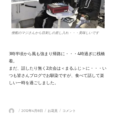
僚船のマジさんから目刺しの差し入れ・・・美味しいです
3時半頃から風も強まり帰路に・・・4時過ぎに桟橋
着。
まだ、話したり無く2次会は＜まるふじ＞に・・・い
つも皆さんブログでお馴染ですが、食べて話して楽
しい一時を過ごしました。
投
投
カ
隅
2012年4月8日
お花見
コメント
稿
稿
テ
田