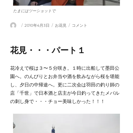
たまにはツーショットで
投
投
カ
花
2010年4月3日
お花見
コメント
稿
稿
テ
見・・
者
日:
ゴ
パ
リ
ー
花見・・・パート１
ー
ト
２
に
花冷えで桜は３〜５分咲き。１時に出船して墨田公
園へ。のんびりとお弁当や酒を飲みながら桜を堪能
し、夕日の中帰途へ。更に二次会は羽田の釣り師の
店「千世」で日本酒と店主が今日釣ってきたメバル
の刺し身で・・・チョー美味しかった！！！