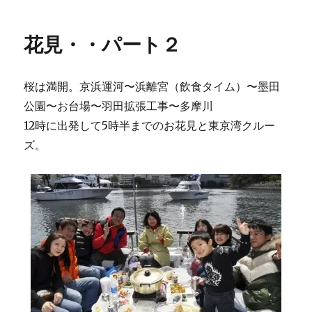
者
日:
ゴ
川
リ
お
花見・・パート２
ー
花
見
ク
桜は満開。京浜運河〜浜離宮（飲食タイム）〜墨田
ル
ー
公園〜お台場〜羽田拡張工事〜多摩川
ズ・・・
12時に出発して5時半までのお花見と東京湾クルー
高
ズ。
校
の
同
級
生
と
に