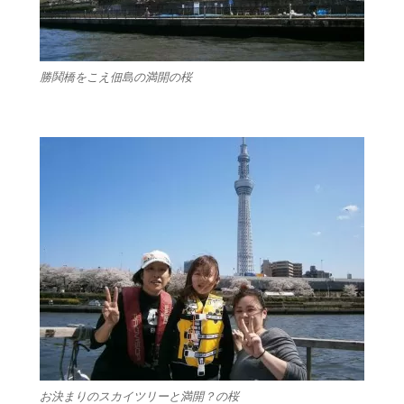
勝鬨橋をこえ佃島の満開の桜
お決まりのスカイツリーと満開？の桜