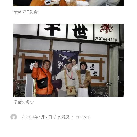
千世で二次会
千世の前で
投
投
カ
花
2010年3月31日
お花見
コメント
稿
稿
テ
見・・・
者
日:
ゴ
パ
リ
ー