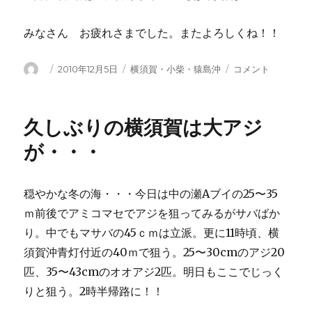
みなさん お疲れさまでした。またよろしくね！！
投
投
カ
横
2010年12月5日
横須賀・小柴・猿島沖
コメント
稿
稿
テ
須
者
日:
ゴ
賀
リ
沖
久しぶりの横須賀は大アジ
ー
で
48cm
が・・・
の
大
ア
穏やかな冬の海・・・今日は中の瀬Aブイの25〜35
ジ・・・
ｍ前後でアミコマセでアジを狙ってみるがサバばか
お
ま
り。中でもマサバの45ｃｍは立派。更に11時頃、横
け
須賀沖青灯付近の40ｍで狙う。25〜30cmのアジ20
に
匹、35〜43cmのオオアジ2匹。明日もここでじっく
マ
ダ
りと狙う。2時半帰路に！！
イ