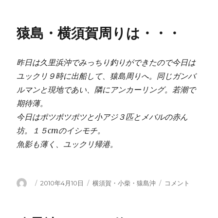
者
日:
ゴ
賀
リ
沖
ー
で
猿島・横須賀周りは・・・
ア
ジ
狙
昨日は久里浜沖でみっちり釣りができたので今日は
い
に
ユックリ９時に出船して、猿島周りへ。同じガンバ
ルマンと現地であい、隣にアンカーリング。若潮で
期待薄。
今日はポツポツポツと小アジ３匹とメバルの赤ん
坊。１５cmのイシモチ。
魚影も薄く、ユックリ帰港。
投
投
カ
猿
2010年4月10日
横須賀・小柴・猿島沖
コメント
稿
稿
テ
島・
者
日:
ゴ
横
リ
須