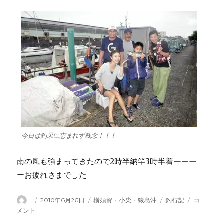
今日は釣果に恵まれず残念！！！
南の風も強まってきたので2時半納竿3時半着ーーー
ーお疲れさまでした
投
投
カ
タ
横
2010年6月26日
横須賀・小柴・猿島沖
釣行記
コ
稿
稿
テ
グ
須
メント