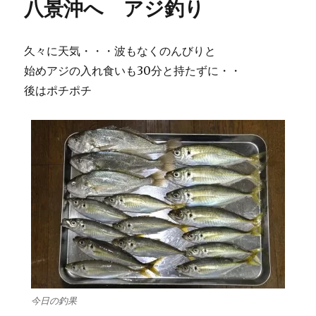
八景沖へ アジ釣り
ー
賀
周
り
久々に天気・・・波もなくのんびりと
は・・・
に
始めアジの入れ食いも30分と持たずに・・
後はポチポチ
今日の釣果