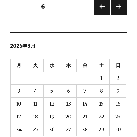
ー
に
投
固定ページ
6
前の
次の
稿
ペー
ペー
ジ
ジ
の
2026年8月
ペ
ー
月
火
水
木
金
土
日
1
2
ジ
3
4
5
6
7
8
9
送
10
11
12
13
14
15
16
り
17
18
19
20
21
22
23
24
25
26
27
28
29
30