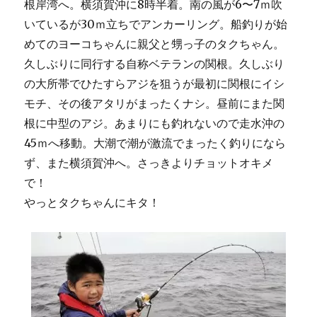
根岸湾へ。横須賀沖に8時半着。南の風が6〜7ｍ吹
ジ
が・・・
いているが30ｍ立ちでアンカーリング。船釣りが始
に
めてのヨーコちゃんに親父と甥っ子のタクちゃん。
久しぶりに同行する自称ベテランの関根。久しぶり
の大所帯でひたすらアジを狙うが最初に関根にイシ
モチ、その後アタリがまったくナシ。昼前にまた関
根に中型のアジ。あまりにも釣れないので走水沖の
45ｍへ移動。大潮で潮が激流でまったく釣りになら
ず、また横須賀沖へ。さっきよりチョットオキメ
で！
やっとタクちゃんにキタ！