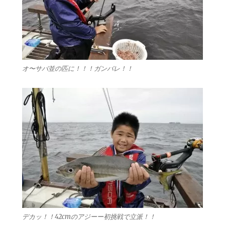
オ〜サバ並の匹に！！！ガンバレ！！
デカッ！！42cmのアジーー初挑戦で立派！！