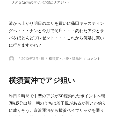
大きな42cmのマサバの隣に大アジ・・
港から上がり明日のエサを買いに蒲田キャスティン
グへ・・・ナンと今月で閉店・・・釣れたアジとサ
バをほとんどプレゼント・・・これから何処に買い
に行きますかね？！
投
投
カ
久
2010年12月4日
横須賀・小柴・猿島沖
コメント
稿
稿
テ
し
者
日:
ゴ
ぶ
リ
り
横須賀沖でアジ狙い
ー
の
横
須
昨日２時間で中型のアジが30程釣れたポイントへ朝
賀
は
7時15分出船。朝のうちは若干風があるが何とか釣り
大
に成りそう。京浜運河から横浜ベイブリッジを通り
ア