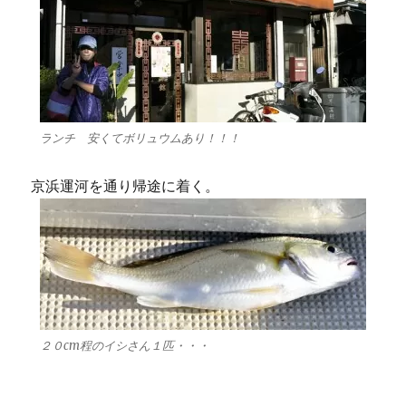
ランチ 安くてボリュウムあり！！！
京浜運河を通り帰途に着く。
２０cm程のイシさん１匹・・・