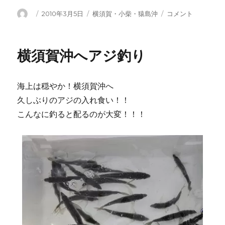
投
投
カ
八
2010年3月5日
横須賀・小柴・猿島沖
コメント
稿
稿
テ
景
者
日:
ゴ
沖
リ
へ
横須賀沖へアジ釣り
ー
ア
ジ
釣
海上は穏やか！横須賀沖へ
り
に
久しぶりのアジの入れ食い！！
こんなに釣ると配るのが大変！！！