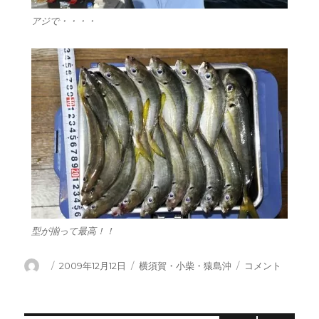
アジで・・・・
型が揃って最高！！
投
投
カ
横
2009年12月12日
横須賀・小柴・猿島沖
コメント
稿
稿
テ
須
者
日:
ゴ
賀
リ
沖