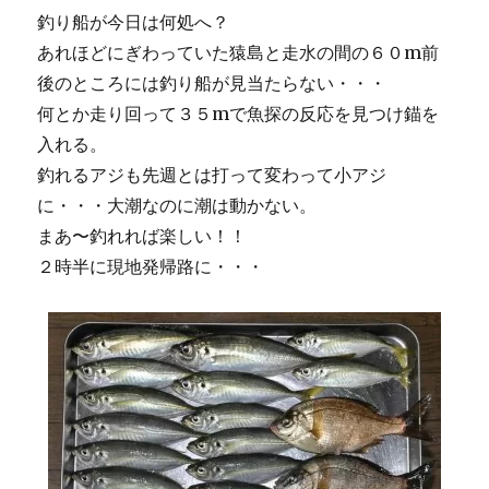
に
釣り船が今日は何処へ？
あれほどにぎわっていた猿島と走水の間の６０m前
後のところには釣り船が見当たらない・・・
何とか走り回って３５mで魚探の反応を見つけ錨を
入れる。
釣れるアジも先週とは打って変わって小アジ
に・・・大潮なのに潮は動かない。
まあ〜釣れれば楽しい！！
２時半に現地発帰路に・・・