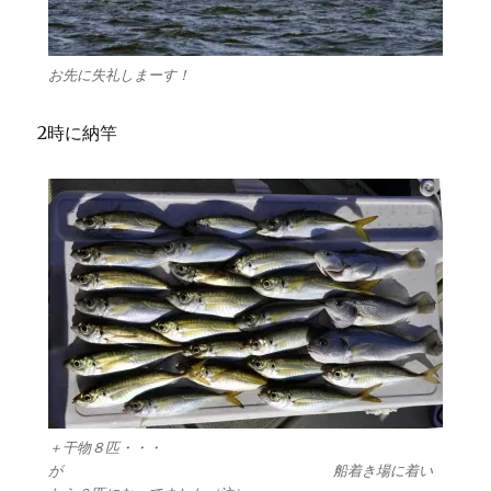
お先に失礼しまーす！
2時に納竿
＋干物８匹・・・
が 船着き場に着い