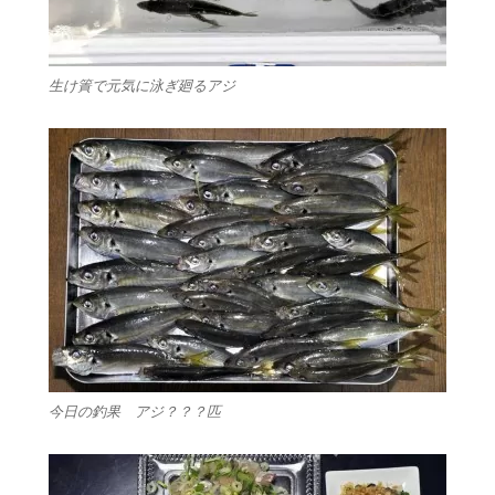
生け簀で元気に泳ぎ廻るアジ
今日の釣果 アジ？？？匹