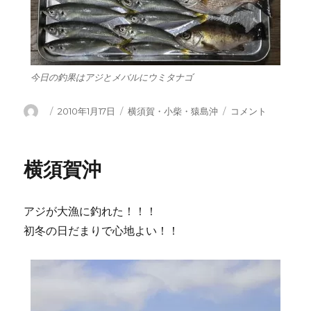
今日の釣果はアジとメバルにウミタナゴ
投
投
カ
や
2010年1月17日
横須賀・小柴・猿島沖
コメント
稿
稿
テ
は
者
日:
ゴ
り
リ
風
横須賀沖
ー
が
残
り
アジが大漁に釣れた！！！
猿
島
初冬の日だまりで心地よい！！
周
り
へ
に