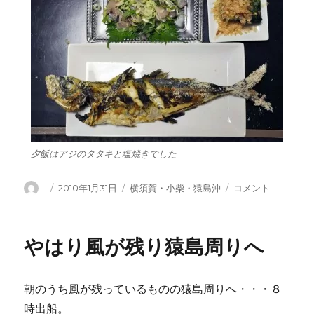
夕飯はアジのタタキと塩焼きでした
投
投
カ
横
2010年1月31日
横須賀・小柴・猿島沖
コメント
稿
稿
テ
須
者
日:
ゴ
賀
リ
沖
やはり風が残り猿島周りへ
ー
へ
ア
ジ
朝のうち風が残っているものの猿島周りへ・・・８
釣
り
時出船。