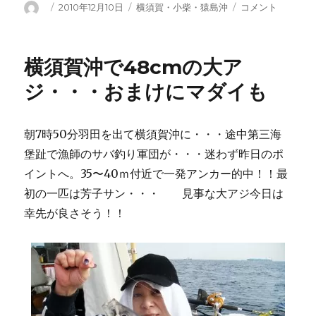
投
投
カ
北
2010年12月10日
横須賀・小柴・猿島沖
コメント
稿
稿
テ
東
者
日:
ゴ
の
リ
風
横須賀沖で48cmの大ア
ー
が
強
ジ・・・おまけにマダイも
い！！
に
朝7時50分羽田を出て横須賀沖に・・・途中第三海
堡趾で漁師のサバ釣り軍団が・・・迷わず昨日のポ
イントへ。35〜40ｍ付近で一発アンカー的中！！最
初の一匹は芳子サン・・・ 見事な大アジ今日は
幸先が良さそう！！