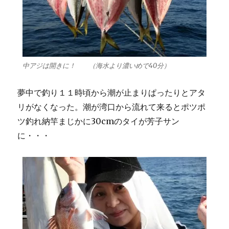
中アジは開きに！ （海水より濃いめで40分）
夢中で釣り１１時頃から潮が止まりぱったりとアタ
リがなくなった。潮が湾口から流れて来るとポツポ
ツ釣れ納竿まじかに30cmのタイが芳子サン
に・・・