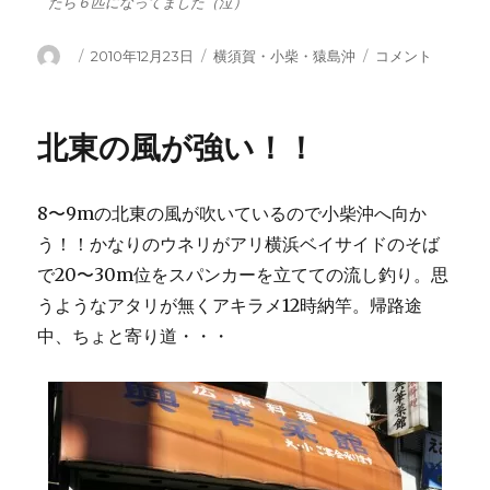
たら６匹になってました（泣）
投
投
カ
ベ
2010年12月23日
横須賀・小柴・猿島沖
コメント
稿
稿
テ
イ
者
日:
ゴ
サ
リ
イ
北東の風が強い！！
ー
ド
マ
リ
8〜9mの北東の風が吹いているので小柴沖へ向か
ー
ナ
う！！かなりのウネリがアリ横浜ベイサイドのそば
の
で20〜30m位をスパンカーを立てての流し釣り。思
前
うようなアタリが無くアキラメ12時納竿。帰路途
で
ア
中、ちょと寄り道・・・
ジ
釣
り
に